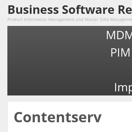
Business Software R
Product Information Management und Master Data Managemen
MDM
PIM
Im
Contentserv